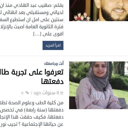
بقلم: صهيب عبد الهادي منذ ان 
لحياتي ومستقبلي بعد انهائي للث
سنتين على امل ان استطيع السفر إ
فترة الثانوية العامة اصبت بالإ
اقوى على […]
اقرأ المزيد
أنت وجامعتك
تعرفوا على تجربة طال
دفعتها
8 سنوات ago
0
من كلية الطب وعلوم الصحة تظهر 
دفعتها (سنة رابعة) في تخصص ا
دفعتها، فكيف حققت هذا الإنجاز
عن حياتها الإجتماعية ؟ تجيب نو