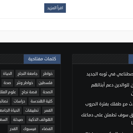
اقرأ المزيد
كلمات مفتاحية
اصطناعي في ثوبه الجديد
خواطر
جامعة النجاح
الحياة
فلسطين
خواطر ونثر
صحة
للوالدين دعم أبنائهم
الصحة
قصة نجاح
علوم الفلك
كلية الهندسة
دراسات
نصائح
ث مع طفلك بفترة الحروب
القمر
تطبيقات
الحياة الجامع
ق سوف تطمئن على دماغك
الهواتف الذكية
صيدلة
السع
الفضاء
فيسبوك
القدر