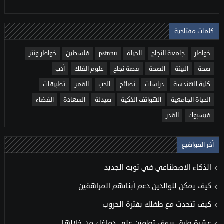
كلمات مفتاحية
خواطر
جامعة النجاح
الحياة
psfnnu
فلسطين
خواطر ونثر
صحة
البيئة
الصحة
قصة نجاح
علوم الفلك
أدب
كلية الهندسة
دراسات
نصائح
الحب
القمر
تطبيقات
الحياة الجامعية
الهواتف الذكية
صيدلة
السعادة
الفضاء
فيسبوك
القدر
آخر المواضيع
الذكاء الاصطناعي في ثوبه الجديد
كيف يمكن للوالدين دعم أبنائهم المراهقين
كيف تتحدث مع طفلك بفترة الحروب
عشرة طرق سوف تطمئن على دماغك من خلالها