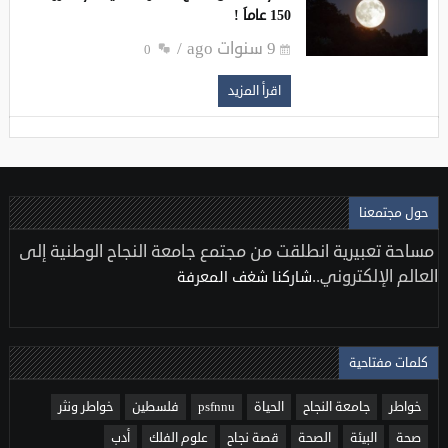
150 عاماَ !
9 سنوات ago
0
اقرأ المزيد
حول مجتمعنا
مساحة تعبيرية انطلقت من مجتمع جامعة النجاح الوطنية إلى
العالم الإلكتروني..
شاركنا شغف المعرفة
كلمات مفتاحية
خواطر
جامعة النجاح
الحياة
psfnnu
فلسطين
خواطر ونثر
صحة
البيئة
الصحة
قصة نجاح
علوم الفلك
أدب