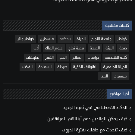
كلمات مفتاحية
خواطر
جامعة النجاح
الحياة
psfnnu
فلسطين
خواطر ونثر
صحة
البيئة
الصحة
قصة نجاح
علوم الفلك
أدب
كلية الهندسة
دراسات
نصائح
الحب
القمر
تطبيقات
الحياة الجامعية
الهواتف الذكية
صيدلة
السعادة
الفضاء
فيسبوك
القدر
آخر المواضيع
الذكاء الاصطناعي في ثوبه الجديد
كيف يمكن للوالدين دعم أبنائهم المراهقين
كيف تتحدث مع طفلك بفترة الحروب