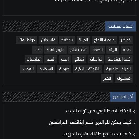
كلمات مفتاحية
خواطر
جامعة النجاح
الحياة
psfnnu
فلسطين
خواطر ونثر
صحة
البيئة
الصحة
قصة نجاح
علوم الفلك
أدب
كلية الهندسة
دراسات
نصائح
الحب
القمر
تطبيقات
الحياة الجامعية
الهواتف الذكية
صيدلة
السعادة
الفضاء
فيسبوك
القدر
آخر المواضيع
الذكاء الاصطناعي في ثوبه الجديد
كيف يمكن للوالدين دعم أبنائهم المراهقين
كيف تتحدث مع طفلك بفترة الحروب