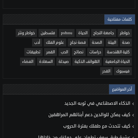
كلمات مفتاحية
خواطر
جامعة النجاح
الحياة
psfnnu
فلسطين
خواطر ونثر
صحة
البيئة
الصحة
قصة نجاح
علوم الفلك
أدب
كلية الهندسة
دراسات
نصائح
الحب
القمر
تطبيقات
الحياة الجامعية
الهواتف الذكية
صيدلة
السعادة
الفضاء
فيسبوك
القدر
آخر المواضيع
الذكاء الاصطناعي في ثوبه الجديد
كيف يمكن للوالدين دعم أبنائهم المراهقين
كيف تتحدث مع طفلك بفترة الحروب
عشرة طرق سوف تطمئن على دماغك من خلالها