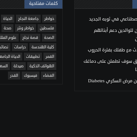
كلمات مفتاحية
اصطناعي في ثوبه الجديد
خواطر
جامعة النجاح
الحياة
فلسطين
خواطر ونثر
صحة
للوالدين دعم أبنائهم
الصحة
قصة نجاح
علوم الفلك
كلية الهندسة
دراسات
نصائح
ث مع طفلك بفترة الحروب
القمر
تطبيقات
الحياة الجامع
ق سوف تطمئن على دماغك
الهواتف الذكية
صيدلة
السع
الفضاء
فيسبوك
القدر
مرض السكري Diabetes