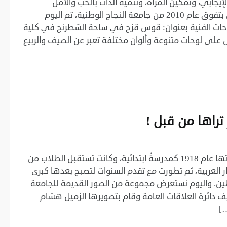
لإيجابي، وتمكين المرأة، وتنمية الذات بالحب والأمل
والسلام، خريجة قسم علم النفس بتفوق عام 2010 من جامعة النجاح الوطنية، تم اليوم
لوحات الفنية بعنوان: قوس قزح في ساحة الشطرنج في كلية
 على لوحات متنوعة وألوان مختلفة تعبر عن الصيف والربيع
تراها من قبل !‏
بدأت جامعة النجاح الوطنية مسيرتها عام 1918 كمدرسةً ابتدائية، وكانت تستقبل الطلاب من
العربية، ثم تطورت مع تقدم السنوات لتصبح بعدها كبرى
ن. واليوم نستعرض مجموعة من الصور القديمة للجامعة
 دائرة العلاقات العامة وقام بتصويرها الزميل هشام
…]