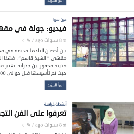
اقرأ المزيد
عين سوا
فيديو: جولة في مقه
8 سنوات ago
0
بين أحضان البلدة القديمة في مد
مقهى ” الشيخ قاسم”، فهذا المكا
مدينة محفور بين جدرانه. تعتبر
حيث تم تأسيسها قبل حوالي 200 عام ومازالت حتى يومنا هذا تستقبل زائريها ومكاناً […]
اقرأ المزيد
أنشطة خرافية
تعرفوا على الفن التج
8 سنوات ago
0