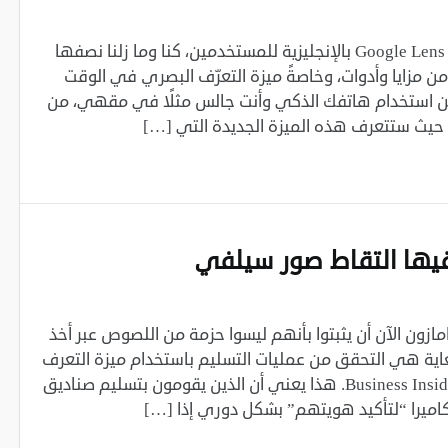
منذ أن تم إطلاق عدسة جوجل أو Google Lens بالإنجليزية للمستخدمين، كنا وما زلنا نصفها
 من مزايا وأدوات، وخاصةً ميزة التعرّف البصري في الوقت
 من استخدام هاتفك الذكي وأنت جالس مثلًا في مقهي، من
ا. حيث ستتعرف هذه الميزة الجديدة التي […]
يها التقاط صور سيلفي
زون الآن أن يثبتوا بأنهم ليسوا حزمة من اللصوص عبر أخذ
ية هي التحقق من عمليات التسليم باستخدام ميزة التعرف
على الوجه من امازون، وفقًا لـ Business Insider. هذا يعني أن الذين يقومون بتسليم صناديق
ميرا “لتأكيد هويتهم” بشكل دوري إذا […]