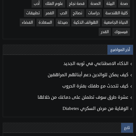
صحة
البيئة
الصحة
قصة نجاح
علوم الفلك
أدب
كلية الهندسة
دراسات
نصائح
الحب
القمر
تطبيقات
الحياة الجامعية
الهواتف الذكية
صيدلة
السعادة
الفضاء
فيسبوك
القدر
آخر المواضيع
الذكاء الاصطناعي في ثوبه الجديد
كيف يمكن للوالدين دعم أبنائهم المراهقين
كيف تتحدث مع طفلك بفترة الحروب
عشرة طرق سوف تطمئن على دماغك من خلالها
الوقاية من مرض السكري Diabetes
تابع