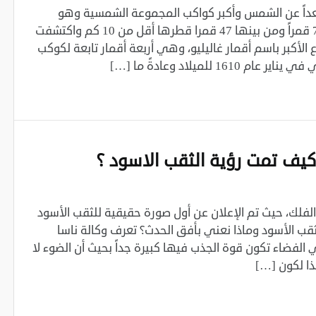
عداً عن الشمس وأكبر كواكب المجموعة الشمسية وهو
عملاق غازي . يملك المشتري 79 قمراً ومن بينها 47 قمرا قطرها أقل من 10 كم واكتشفت
قمار الأربع الأكبر باسم أقمار غاليليو، وهي أربعة أقمار تابعة لكوكب
 للميلاد وعادةً ما […]
يف تمت رؤية الثقب الاسود ؟
خ الفلك، حيث تم الإعلان عن أول صورة حقيقية للثقب الأسود
أو بالأحرى أفق الحدث. فما هو الثقب الأسود وماذا نعني بأفق الحدث؟ ‎تعرف وكالة ناسا
الفضاء تكون قوة الجذب فيها كبيرة جداً بحيث أن الضوء لا
ذا لكون […]