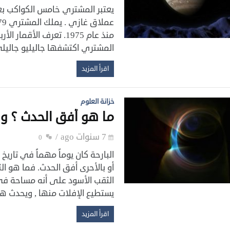
يعتبر المشتري خامس الكواكب ب
منذ عام 1975. تعرف الأ
المشتري اكتشفها جاليليو جاليلي في يناير عام 1610
اقرأ المزيد
خزانة العلوم
ما هو أفق الحدث ؟ وك
7 سنوات ago
0
البارحة كان يوماً مهماً في تاري
الثقب الأسود على أنه مساحة في 
يستطيع الإفلات منها , ويحدث ه
اقرأ المزيد