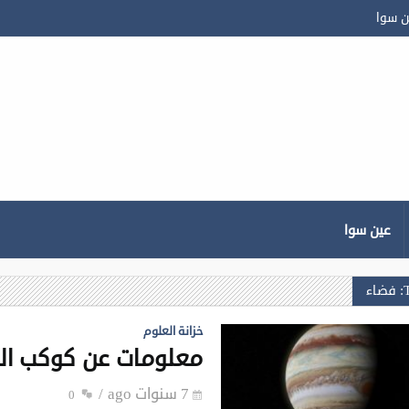
ن سوا
عين سوا
ء
خزانة العلوم
معلومات عن كوكب ا
7 سنوات ago
0