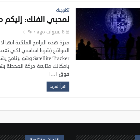
تكنوجيك
لمحبي الفلك: إليكم م
8 سنوات ago
0
ميزة هذه البرامج الفلكية انها لا
المواقع (شرط اساسي لكي تعمل
Satellite Tracker و
فوق […]
اقرأ المزيد