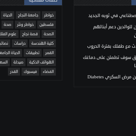
كلمات مفتاحية
اصطناعي في ثوبه الجديد
خواطر
جامعة النجاح
الحياة
فلسطين
خواطر ونثر
صحة
للوالدين دعم أبنائهم
الصحة
قصة نجاح
علوم الفلك
كلية الهندسة
دراسات
نصائح
ث مع طفلك بفترة الحروب
القمر
تطبيقات
الحياة الجامع
ق سوف تطمئن على دماغك
الهواتف الذكية
صيدلة
السع
الفضاء
فيسبوك
القدر
مرض السكري Diabetes