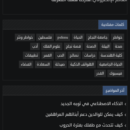
كلمات مفتاحية
خواطر
جامعة النجاح
الحياة
psfnnu
فلسطين
خواطر ونثر
صحة
البيئة
الصحة
قصة نجاح
علوم الفلك
أدب
كلية الهندسة
دراسات
نصائح
الحب
القمر
تطبيقات
الحياة الجامعية
الهواتف الذكية
صيدلة
السعادة
الفضاء
فيسبوك
القدر
آخر المواضيع
الذكاء الاصطناعي في ثوبه الجديد
كيف يمكن للوالدين دعم أبنائهم المراهقين
كيف تتحدث مع طفلك بفترة الحروب