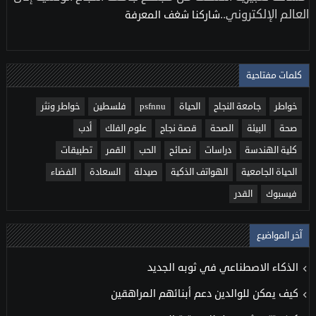
العالم الإلكتروني..
شاركنا شغف المعرفة
كلمات مفتاحية
خواطر
جامعة النجاح
الحياة
psfnnu
فلسطين
خواطر ونثر
صحة
البيئة
الصحة
قصة نجاح
علوم الفلك
أدب
كلية الهندسة
دراسات
نصائح
الحب
القمر
تطبيقات
الحياة الجامعية
الهواتف الذكية
صيدلة
السعادة
الفضاء
فيسبوك
القدر
آخر المواضيع
الذكاء الاصطناعي في ثوبه الجديد
كيف يمكن للوالدين دعم أبنائهم المراهقين