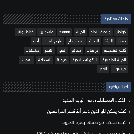
كلمات مفتاحية
خواطر
جامعة النجاح
الحياة
psfnnu
فلسطين
خواطر ونثر
صحة
البيئة
الصحة
قصة نجاح
علوم الفلك
أدب
كلية الهندسة
دراسات
نصائح
الحب
القمر
تطبيقات
الحياة الجامعية
الهواتف الذكية
صيدلة
السعادة
الفضاء
فيسبوك
القدر
آخر المواضيع
الذكاء الاصطناعي في ثوبه الجديد
كيف يمكن للوالدين دعم أبنائهم المراهقين
كيف تتحدث مع طفلك بفترة الحروب
عشرة طرق سوف تطمئن على دماغك من خلالها