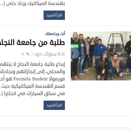
بهندسة الميكانيك يزداد حتى […
اقرأ المزيد
أنت وجامعتك
طلبة من جامعة النجا
8 سنوات ago
0
إبداع طلبة جامعة النجاح لا ين
والمحلي، إلى إنجازاتهم ونجاحا
فورمولا t
قسم الهندسة الميكانيكية حيث ي
في سباق السيارات في انجلترا [
اقرأ المزيد