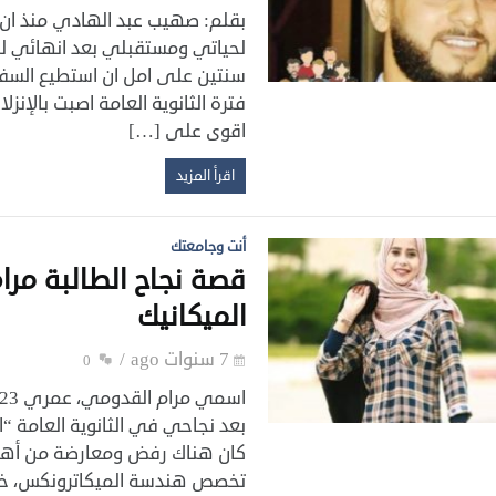
بقلم: صهيب عبد الهادي منذ ان 
لحياتي ومستقبلي بعد انهائي للث
سنتين على امل ان استطيع السفر إ
فترة الثانوية العامة اصبت بالإ
اقوى على […]
اقرأ المزيد
أنت وجامعتك
قصة نجاح الطالبة م
الميكانيك
7 سنوات ago
0
بعد نجاحي في الثانوية العامة 
كان هناك رفض ومعارضة من أهل
تخصص هندسة الميكاترونكس، خل