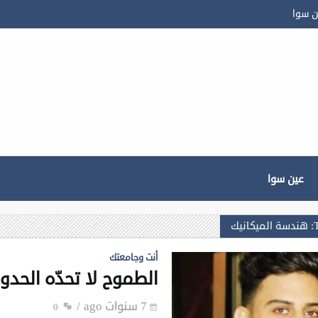
ن سوا
عين سوا
يك
أنت وجامعتك
الطموح لا تحدّه الحدو
7 سنوات ago
0