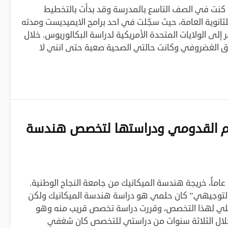
كنت في الصف التاسع بالمدرسة وقد بدأت بالتخطيط
انوية العامة، حيث سجّلت في احد برامج الايميديست ومدته
لى الولايات المتحدة الأمريكية لدراسة البكالوريوس. خلال
نزلاق الغضروفي وكانت حالتي الصحية صعبة حتى انني لا
رام القدومي ودراستها لتخصص هندسة
اسمي مرام القدومي، عمري 23 عاماً، خريجة هندسة الميكانيك من جامعة النجاح الوطنية.
“التوجيهي” كان حلمي هو دراسة هندسة الميكانيك ولكن
ي لهذا التخصص، وقررت دراسة تخصص قريب منه وهو
ال الثلاثة سنوات من دراستي للتخصص كان شغفي