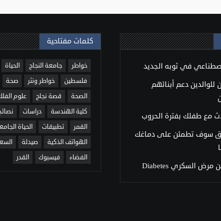
كلمات مفتاحية
اصطناعي في ثوبه الجديد
خواطر
جامعة النجاح
الحياة
فلسطين
خواطر ونثر
صحة
للوالدين دعم أبنائهم
الصحة
قصة نجاح
علوم الفلك
كلية الهندسة
دراسات
نصائح
ث مع طفلك بفترة الحروب
القمر
تطبيقات
الحياة الجامع
ق سوف تطمئن على دماغك
الهواتف الذكية
صيدلة
السع
الفضاء
فيسبوك
القدر
مرض السكري Diabetes