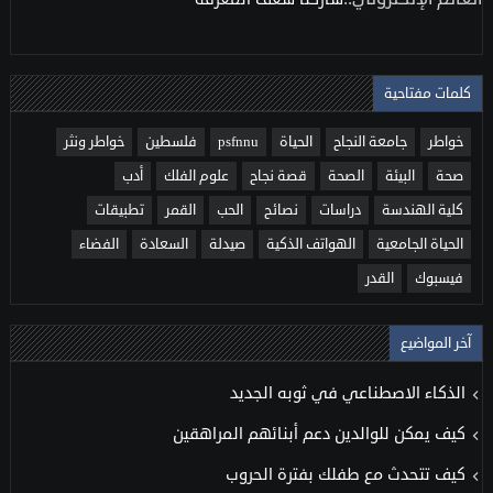
كلمات مفتاحية
خواطر
جامعة النجاح
الحياة
psfnnu
فلسطين
خواطر ونثر
صحة
البيئة
الصحة
قصة نجاح
علوم الفلك
أدب
كلية الهندسة
دراسات
نصائح
الحب
القمر
تطبيقات
الحياة الجامعية
الهواتف الذكية
صيدلة
السعادة
الفضاء
فيسبوك
القدر
آخر المواضيع
الذكاء الاصطناعي في ثوبه الجديد
كيف يمكن للوالدين دعم أبنائهم المراهقين
كيف تتحدث مع طفلك بفترة الحروب