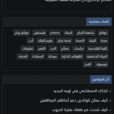
كلمات مفتاحية
خواطر
جامعة النجاح
الحياة
psfnnu
فلسطين
خواطر ونثر
صحة
البيئة
الصحة
قصة نجاح
علوم الفلك
أدب
كلية الهندسة
دراسات
نصائح
الحب
القمر
تطبيقات
الحياة الجامعية
الهواتف الذكية
صيدلة
السعادة
الفضاء
فيسبوك
القدر
آخر المواضيع
الذكاء الاصطناعي في ثوبه الجديد
كيف يمكن للوالدين دعم أبنائهم المراهقين
كيف تتحدث مع طفلك بفترة الحروب