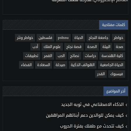
كلمات مفتاحية
خواطر
جامعة النجاح
الحياة
psfnnu
فلسطين
خواطر ونثر
صحة
البيئة
الصحة
قصة نجاح
علوم الفلك
أدب
كلية الهندسة
دراسات
نصائح
الحب
القمر
تطبيقات
الحياة الجامعية
الهواتف الذكية
صيدلة
السعادة
الفضاء
فيسبوك
القدر
آخر المواضيع
الذكاء الاصطناعي في ثوبه الجديد
كيف يمكن للوالدين دعم أبنائهم المراهقين
كيف تتحدث مع طفلك بفترة الحروب