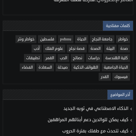
كلمات مفتاحية
خواطر
جامعة النجاح
الحياة
psfnnu
فلسطين
خواطر ونثر
صحة
البيئة
الصحة
قصة نجاح
علوم الفلك
أدب
كلية الهندسة
دراسات
نصائح
الحب
القمر
تطبيقات
الحياة الجامعية
الهواتف الذكية
صيدلة
السعادة
الفضاء
فيسبوك
القدر
آخر المواضيع
الذكاء الاصطناعي في ثوبه الجديد
كيف يمكن للوالدين دعم أبنائهم المراهقين
كيف تتحدث مع طفلك بفترة الحروب