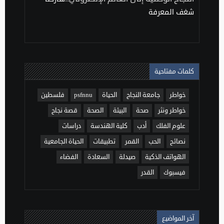
شغف المعرفة
كلمات مفتاحية
خواطر
جامعة النجاح
الحياة
psfnnu
فلسطين
خواطر ونثر
صحة
البيئة
الصحة
قصة نجاح
علوم الفلك
أدب
كلية الهندسة
دراسات
نصائح
الحب
القمر
تطبيقات
الحياة الجامعية
الهواتف الذكية
صيدلة
السعادة
الفضاء
فيسبوك
القدر
آخر المواضيع