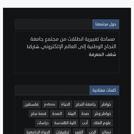
حول مجتمعنا
مساحة تعبيرية انطلقت من مجتمع جامعة
النجاح الوطنية إلى العالم الإلكتروني..
شاركنا
شغف المعرفة
كلمات مفتاحية
خواطر
جامعة النجاح
الحياة
psfnnu
فلسطين
خواطر ونثر
صحة
البيئة
الصحة
قصة نجاح
علوم الفلك
أدب
كلية الهندسة
دراسات
نصائح
الحب
القمر
تطبيقات
الحياة الجامعية