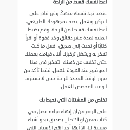
أعطِ نفسك قسط من الراحة
عندما تجد نفسك منهكًا وغير قادر على
التركيز وتعمل بنصف مجهودك الطبيعي،
أعط نفسك قسطا من ‏الراحة، وقم بضبط
المنبه لمدة عشر دقائق وخذ غفوة أو اقرأ
كتابًا أو تحدث إلى صديق، افعل ما كنت
تفكر ‏به ويشغل تركيزك أثناء قيامك بعملك
حتى تخفف عن ذهنك التفكير في هذا
الموضوع عند العودة للعمل، فقط ‏تأكد من
مرور الوقت المحدد للراحة حتى لا تستنزف
الوقت المخصص للعمل‎.‎
تخلص من المشتتات التي تحيط بك
على الرغم من أن إنهاء قراءة فصل في
كتاب معين أو الاتصال بصديق تبدو أشياء
مسلية لنا، إلا أنها أحد ‏اهم الأسباب التي