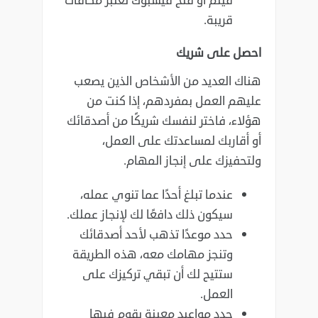
فيلم أو فتح فيسبوك تعتبر مكافآت
قريبة.‏
احصل على شريك
هناك العديد من الأشخاص الذين يصعب
عليهم العمل بمفردهم، إذا كنت من
هؤلاء، فاختر لنفسك شريكًا من ‏أصدقائك
أو أقاربك لمساعدتك على العمل،
ولتحفيزك على إنجاز المهام‎.‎
عندما تبلغ أحدًا عما تنوي عمله،
سيكون ذلك دافعًا لك لإنجاز عملك‎.‎
حدد موعدًا تذهب لأحد أصدقائك
وتنجز مهامك معه، هذه الطريقة
ستتيح لك أن تبقي تركيزك على
‏العمل‎.‎
حدد مواعيد معينة يقوم فيها