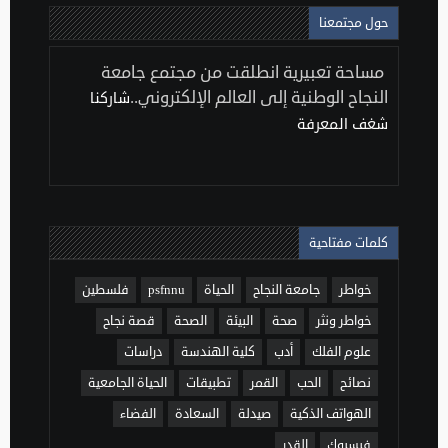
حول مجتمعنا
مساحة تعبيرية انطلقت من مجتمع جامعة
النجاح الوطنية إلى العالم الإلكتروني..
شاركنا
شغف المعرفة
كلمات مفتاحية
خواطر
جامعة النجاح
الحياة
psfnnu
فلسطين
خواطر ونثر
صحة
البيئة
الصحة
قصة نجاح
علوم الفلك
أدب
كلية الهندسة
دراسات
نصائح
الحب
القمر
تطبيقات
الحياة الجامعية
الهواتف الذكية
صيدلة
السعادة
الفضاء
فيسبوك
القدر