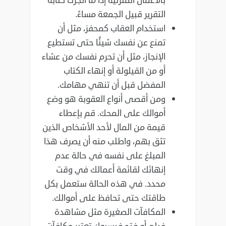
بالأعمال المنزلية إذا ما أنجزت ‏كتابة
التقرير قبيل الجمعة مساءً‎.‎
استخدام العقاب كمحفز، مثل أن
تمنع عن نفسك شيئًا حتى تستطيع
الإنجاز، مثل أن تحرم نفسك من ‏عشاء
أو من القيلولة أو إنهاء الكتاب
المفضل قبل أن تنهي مهامك‎.‎
ومن أقصى أنواع العقوبة هو وضع
أموالك على المحك. قم بإعطاء
قيمة من المال لأحد الأشخاص ‏الذين
تثق بهم، واطلب منه أن يصرف هذا
المبلغ على نفسه في حالة عدم
إنهائك لقائمة أعمالك في ‏وقت
محدد. في هذه الحالة ستعمل بكل
طاقتك حتى تحافظ على أموالك‎.‎
المكافآت الصغيرة مثل مشاهدة