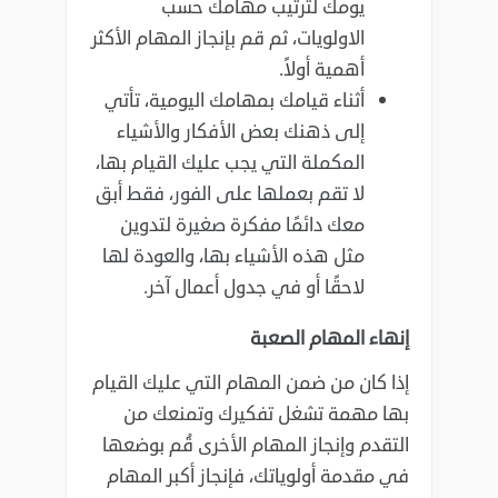
يومك لترتيب مهامك حسب
الاولويات، ثم قم بإنجاز المهام الأكثر
أهمية ‏أولاً‎.‎
أثناء قيامك بمهامك اليومية، تأتي
إلى ذهنك بعض الأفكار والأشياء
المكملة التي يجب عليك القيام ‏بها،
لا تقم بعملها على الفور، فقط أبق
معك دائمًا مفكرة صغيرة لتدوين
مثل هذه الأشياء بها، والعودة ‏لها
لاحقًا أو في جدول أعمال آخر‎.‎
إنهاء المهام الصعبة
إذا كان من ضمن المهام التي عليك القيام
بها مهمة تشغل تفكيرك وتمنعك من
التقدم وإنجاز المهام الأخرى قُم ‏بوضعها
في مقدمة أولوياتك، فإنجاز أكبر المهام