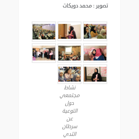
تصوير : محمد دويكات
نشاط
مجتمعي
حول
التوعية
عن
سرطان
الثدي