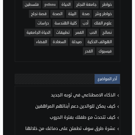
خواطر
جامعة النجاح
الحياة
psfnnu
فلسطين
خواطر ونثر
صحة
البيئة
الصحة
قصة نجاح
علوم الفلك
أدب
كلية الهندسة
دراسات
نصائح
الحب
القمر
تطبيقات
الحياة الجامعية
الهواتف الذكية
صيدلة
السعادة
الفضاء
فيسبوك
القدر
آخر المواضيع
الذكاء الاصطناعي في ثوبه الجديد
كيف يمكن للوالدين دعم أبنائهم المراهقين
كيف تتحدث مع طفلك بفترة الحروب
عشرة طرق سوف تطمئن على دماغك من خلالها