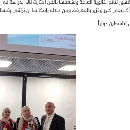
هور نتائج الثانوية العامة ولشغفها بالفن اختارت تالا الدراسة في 
كاديمي كبير وغزير بالمعرفة، ومن خلاله بإمكانها ان ترتقي بفنها ا
 فلسطين دولياً