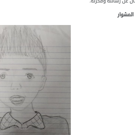
ان عن رسالته وفكرته.
 المشوار