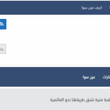
اعرف مين سوا
ارات
عين سوا
هبة فنية تشق طريقها نحو العالمية