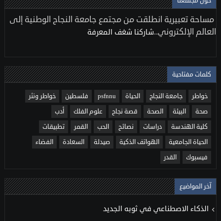
حول مجتمعنا
مساحة تعبيرية انطلقت من مجتمع جامعة النجاح الوطنية إلى
العالم الإلكتروني..
شاركنا شغف المعرفة
كلمات مفتاحية
خواطر
جامعة النجاح
الحياة
psfnnu
فلسطين
خواطر ونثر
صحة
البيئة
الصحة
قصة نجاح
علوم الفلك
أدب
كلية الهندسة
دراسات
نصائح
الحب
القمر
تطبيقات
الحياة الجامعية
الهواتف الذكية
صيدلة
السعادة
الفضاء
فيسبوك
القدر
آخر المواضيع
الذكاء الاصطناعي في ثوبه الجديد