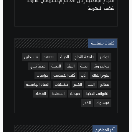
النجاح الوطنية إلى العالم الإلكتروني..
شاركنا
شغف المعرفة
كلمات مفتاحية
خواطر
جامعة النجاح
الحياة
psfnnu
فلسطين
خواطر ونثر
صحة
البيئة
الصحة
قصة نجاح
علوم الفلك
أدب
كلية الهندسة
دراسات
نصائح
الحب
القمر
تطبيقات
الحياة الجامعية
الهواتف الذكية
صيدلة
السعادة
الفضاء
فيسبوك
القدر
آخر المواضيع