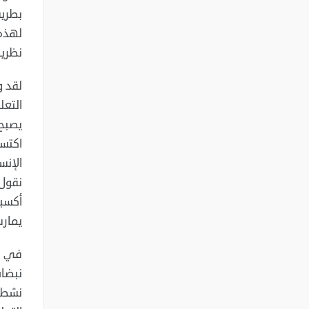
بطريق
لهذه 
نظريا
لقد و
التعل
يصبح 
اكتسب
الإنس
نقول 
أكسبت
يمارس
في حي
نبضات
نشطة 