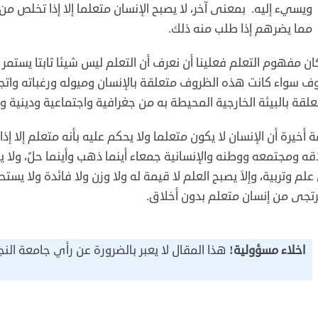
ويسيء إليه. بمعنى آخر، لا يصبح الإنسان متعلما إلا إذا تخلص من
مما يضرهم إذا طلب منه ذلك.‏
 كان مفهوم التعلم فعلينا أن نعرف أن التعلم ليس شيئا ثابتا يستم
ف سواء كانت هذه الظروف متعلقة بالإنسان وميوله ورغباته واتجا
علقة بالبيئة الخارجية المحيطة به من جغرافية واجتماعية ودينية وس
ة أخيرة أن الإنسان لا يكون متعلما ولا يحكم عليه بأنه متعلم إلا
قه ومجتمعه ووطنه والإنسانية جمعاء أينما ذهب وأينما حلً، ولا ي
علم وتربية، وإلاَ يصبح العلم لا قيمة له ولا وزن ولا فائدة ولا ي
رتجى من إنسان متعلم بدون أخلاق.‏
اخلاء مسؤولية!
هذا المقال لا يعبر بالضرورة عن رأي جامعة النج