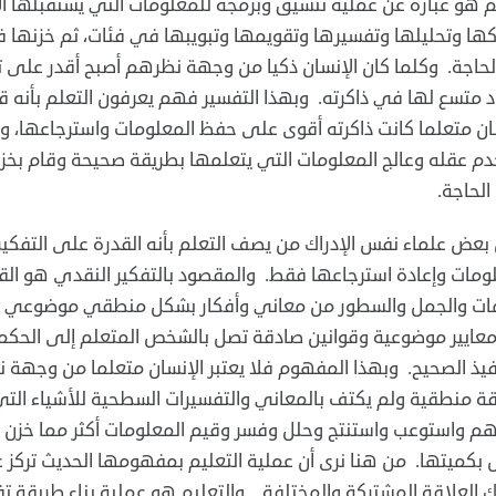
م هو عبارة عن عملية تنسيق وبرمجة للمعلومات التي يستقبلها ال
كها وتحليلها وتفسيرها وتقويمها وتبويبها في فئات، ثم خزنها ف
لحاجة. وكلما كان الإنسان ذكيا من وجهة نظرهم أصبح أقدر على ت
د متسع لها في ذاكرته. وبهذا التفسير فهم يعرفون التعلم بأنه قدر
ان متعلما كانت ذاكرته أقوى على حفظ المعلومات واسترجاعها، وبناء 
م عقله وعالج المعلومات التي يتعلمها بطريقة صحيحة وقام ‏بخز
لحاجة.‏
ن بعض علماء نفس الإدراك من يصف التعلم بأنه القدرة على التفكير
ومات وإعادة استرجاعها فقط. والمقصود بالتفكير النقدي هو القد
ات والجمل والسطور من معاني وأفكار بشكل منطقي موضوعي بعيد
عايير موضوعية وقوانين صادقة تصل بالشخص المتعلم إلى الحكم الص
فيذ الصحيح. وبهذا المفهوم فلا يعتبر الإنسان متعلما من وجهة نظ
ة منطقية ولم يكتف بالمعاني والتفسيرات السطحية للأشياء التي يرا
هم واستوعب واستنتج وحلل وفسر وقيم المعلومات أكثر مما خزن 
بكميتها. من هنا نرى أن عملية التعليم بمفهومها الحديث تركز ‏ع
ك العلاقة المشتركة والمختلفة. والتعليم هو عملية بناء طريقة ‏تفك