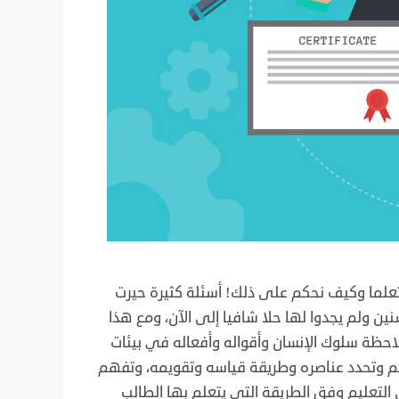
تعلما وكيف نحكم على ذلك! أسئلة ‏كثيرة حيرت
نين ولم يجدوا لها حلا شافيا إلى ‏الآن، ومع هذا
احظة سلوك الإنسان وأقواله ‏وأفعاله في بيئات
م وتحدد عناصره وطريقة ‏قياسه وتقويمه، وتفهم
تعليم وفق الطريقة ‏التي يتعلم بها الطالب