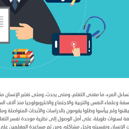
ساءل المرء، ما معنى التعلم، ومتى يحدث، ومتى نعتبر الإنسان م
سفة وعلماء النفس والتربية والاجتماع والانثروبولوجيا منذ آلاف الس
هنوا ولم ييأسوا وظلوا يقومون بالدراسات والأبحاث المتواصلة ومل
ة لسنوات طويلة، على أمل الوصول إلى نظرية موحدة تفسر التعل
الإنسان ونفسيته وتحل مشاكله، ومن ثم مساعدة المعلمين على ال