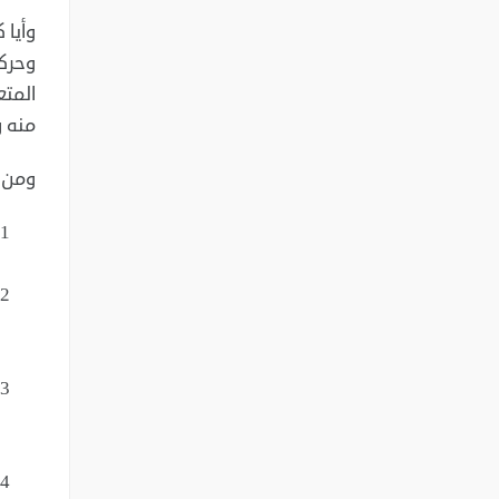
وأيا 
وحركة
المتع
منه و
ومن ن