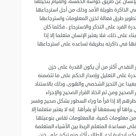
إنسان عن طريق حواسه ‏الخمسة، والقيام بتخيلها
ي الذاكرة طويلة الأمد ‏وذلك من أجل استرجاعها
طوير طرق ‏فعالة لخزن المعلومات واسترجاعها
ة الفرد ‏على التذكر والاسترجاع ، فكلما كان
‏على ذلك، فلا يعتبر الإنسان متعلما إلا إذا
نها في ذاكرته بطريقة تساعده على استرجاعها
 النقدي أكثر من أن يكون القدرة ‏على خزن
رة على التعليل وإصدار الحكم على ‏ما تتضمنه
ا عن التحيز الشخصي ‏والهوى، وذلك بالاستناد
حيح ومن ثم ‏اتخاذ القرار الصحيح والإجراء
رهم إلا إذا قرأ ‏ما وراء السطور بشكل صحيح وفسر
ها أو ‏يسمعها أو يقرأها. إنه لا يعتبر متعلما إلا
من ‏معلومات كمية، فالمعلومات تقاس بنوعيتها
لى مساعدة المتعلم الربط بين الأشياء المتعلمة
ير إيجابية لدى الطالب أكثر منه تركيز على خزن