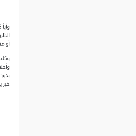
وأياً
الظرو
أو مت
‏وكلم
وأخلا
بدون 
خير ي