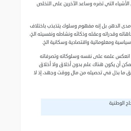
 الأشياء التي تضره وساعد ‏الآخرين على التخلص
ر مدى الدهر، بل إنه مفهوم وسلوك ‏يتذبذب باختلاف
هاته وقدراته وعقله ‏وذكائه ونشاطه ونفسيته الخ،
ياسية ‏ومعلوماتية واقتصادية وسكانية الخ. ‏
 إذا انعكس علمه على نفسه ‏وسلوكاته وتصرفاته
مكن أن يكون هناك علم ‏بدون أخلاق ولا أخلاق
ستحق ما بذل في ‏تحصيله من مال ووقت وجهد، إذ لا
اح الوطنية