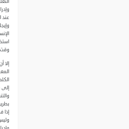
التعل
وإدرا
عند ا
وإيجا
الإنس
استخد
وقت ا
إلا أ
المعل
الكلم
إلى م
والتن
بطريق
إذا ف
وليس 
وإدرا