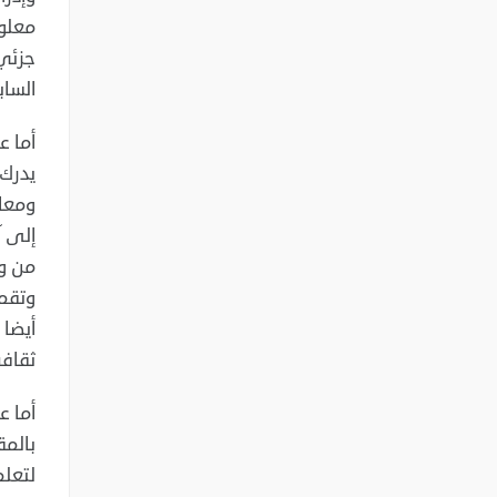
معلوم
جزئي 
الساب
أما ع
يدرك 
ومعاي
إلى آ
من وج
وتقمص
أيضا 
ثقافة
أما ع
بالمق
لتعلم