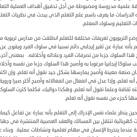
ة علمية مدروسة ومضبوطة من أجل تحقيق أهداف العملية التعليم
الدراسات ما يعرف باسم علم التعلم الذي يبحث في نظريات التعل
ت التعليم وسلوك المعلم.‏
ضع التربويون تعريفات مختلفة للتعلم انطلقت من مدارس تربوية مخ
م بأنه عبارة عن تغير إيجابي دائم نسبيا في سلوك الفرد ويقوى عن ط
هذا السلوك جزءا من تصرفات الفرد وعاداته وأخلاقه. بمعنى آخر، فال
 سلوكا إيجابيا مرغوبا به وأصبح هذا السلوك جزءا من نفسه ‏وأخلا
ان صنعة معينة وأصبح يمارسها بشكل جيد نقول أنه ‏تعلم، وإن اك
أنه تعلم، وإذا عدل في انفعال من انفعالاته ‏وأصبح أكثر صبرا وروي
ه ثقافة وعلما نقول أنه تعلم، وهكذا ‏دواليك، فكلما كثرت السلوكا
ها كجزء من نفسه نقول أنه تعلم.‏
ن ينظر علماء نفس الإدراك إلى التعلم بأنه عبارة عن تفاعل كيما
 كهربائية تنتقل بين المسالك والعقد العصبية المنتشرة في جها
عندما ينخرط الإنسان في مهام تعلمية ونشاطات عملية. وبناء عل