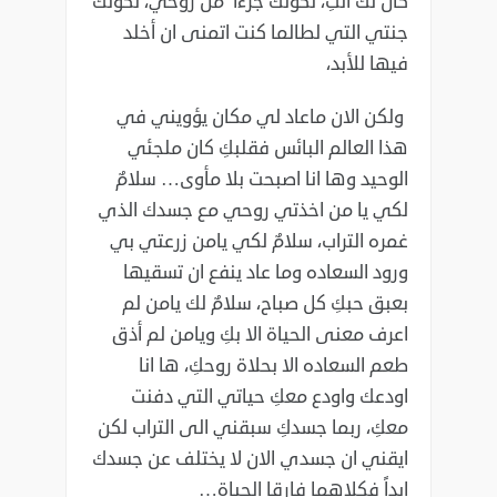
كان لك انتِ، لكونك جزءاً من روحي، لكونك
جنتي التي لطالما كنت اتمنى ان أخلد
فيها للأبد،
ولكن الان ماعاد لي مكان يؤويني في
هذا العالم البائس فقلبكِ كان ملجئي
الوحيد وها انا اصبحت بلا مأوى… سلامٌ
لكي يا من اخذتي روحي مع جسدك الذي
غمره التراب، سلامٌ لكي يامن زرعتي بي
ورود السعاده وما عاد ينفع ان تسقيها
بعبق حبكِ كل صباح، سلامٌ لك يامن لم
اعرف معنى الحياة الا بكِ ويامن لم أذق
طعم السعاده الا بحلاة روحكِ، ها انا
اودعك واودع معكِ حياتي التي دفنت
معكِ، ربما جسدكِ سبقني الى التراب لكن
ايقني ان جسدي الان لا يختلف عن جسدك
ابداً فكلاهما فارقا الحياة…