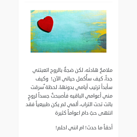
ملامحٌ هادئه، لكن ضجةٌ بالروح اتعبتني
جداً، كيف سأُكمل حياتي الآن! وكيف
سأبدأ ترتيب أيامي بدونها، لحظة ٌسرقت
مني أعوامي الباقيه فأصبحتُ جسداً لروحٍ
باتت تحت التراب، ألمي لم يكن طبيعياً فقد
انتهى حبٌ دامَ اعواماً كثيرة
أحقاً ما حدث! ام انني احلم!