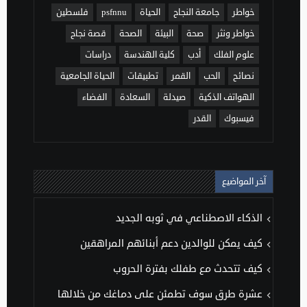
خواطر
جامعة النجاح
الحياة
psfnnu
فلسطين
خواطر ونثر
صحة
البيئة
الصحة
قصة نجاح
علوم الفلك
أدب
كلية الهندسة
دراسات
نصائح
الحب
القمر
تطبيقات
الحياة الجامعية
الهواتف الذكية
صيدلة
السعادة
الفضاء
فيسبوك
القدر
آخر المواضيع
الذكاء الاصطناعي في ثوبه الجديد
كيف يمكن للوالدين دعم أبنائهم المراهقين
كيف تتحدث مع طفلك بفترة الحروب
عشرة طرق سوف تطمئن على دماغك من خلالها