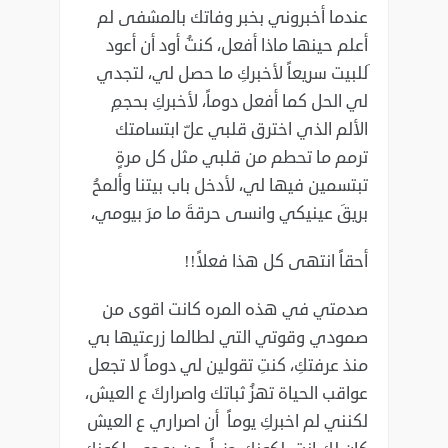
عندما أخبروني بخبر وفاتك بالمشفى لم
أعلم حينها ماذا أفعل، كنتُ أود أن أعود
َللبيت سريعاً لأخبركِ ما حصل لي، لتجدي
لي الحل كما أفعل دوماً، لأخبركِ بحجمِ
الألم الذي اخترق قلبي علّ ابتسامتك
ترمم ما تحطم من قلبي مثل كل مرةٍ
تبتسمين فيها لي، لأدخل باب بيتنا وألمحُ
بريقَ عينيكي وانسى حرقةَ ما مرَ بيومي،
أحقاً انتهى كل هذا فعلاً!!
صدمتي في هذه المره كانت اقوى من
صمودي وقوتي التي لطالما زرعتيها بي
منذ عرفتكِ، كنتِ تقولين لي دوماً لا تجعل
عواقب الحياة تهزُ ثباتك واصراركَ ع العيش،
لكنني لم اخبركِ يوماً أن اصراري ع العيش