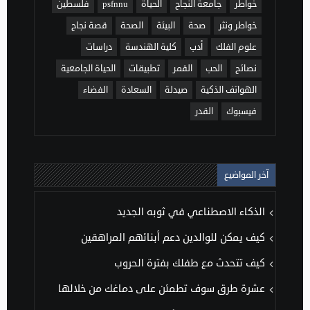
خواطر
جامعة النجاح
الحياة
psfnnu
فلسطين
خواطر ونثر
صحة
البيئة
الصحة
قصة نجاح
علوم الفلك
أدب
كلية الهندسة
دراسات
نصائح
الحب
القمر
تطبيقات
الحياة الجامعية
الهواتف الذكية
صيدلة
السعادة
الفضاء
فيسبوك
القدر
آخر المواضيع
الذكاء الاصطناعي في ثوبه الجديد
كيف يمكن للوالدين دعم أبنائهم المراهقين
كيف تتحدث مع طفلك بفترة الحروب
عشرة طرق سوف تطمئن على دماغك من خلالها