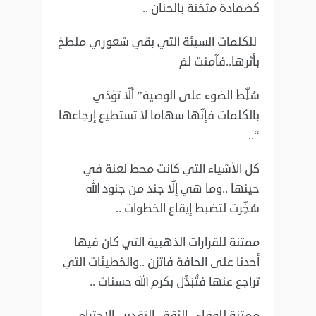
كضمادة مثخنة بالحنان ..
للكلمات السيئة التي بقي شعوري ملطخ
بأثرها..فآمنت لمَ
سُلِّطَ الضوء على الوصية” ألّا تؤذي
بالكلمات فإنّها سهاما لا تستطيع إرجاعها
“..
كل الأشياء التي كانت محط لعنة في
حينها ..وما هي إلّا جند من جنود الله
سُخِّرت لتضبط إيقاع الخطوات ..
ممتنة للقرارات الذهبية التي كان فيها
أحدنا على الحافة فاتزن ..والخطيئات التي
تراجع عنها فتُبَدَّل بكرم الله حسنات ..
ممتنة للوفاء ..الثقة ..التقدير ..الاحترام