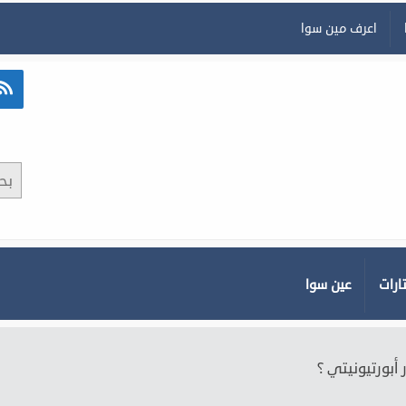
اعرف مين سوا
ارات
عين سوا
أبورتيونيتي ؟