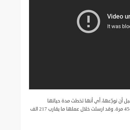
 مدة 5253 يوم مريخي (5498 يوم أرضي، 15 سنة) قبل أن نودِّعها، أي أنها تخطت مدة حياتها
المتوقعة ب60 مرة، وقطعت مسافة 45.16 كيلومتر، اكثر من المتوقع ب45 مرة. وقد ارسلت خلال عملها ما يقارب 217 الف