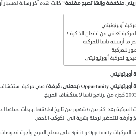
ريتي منخفضة وإنها تصبح مظلمة”
كانت هذه آخر رسالة لمسبار أبورت
ركبة أوبرتونيتي
لمركبة تعاني من فقدان الذاكرة !
خر ما أرسلته ناسا للمركبة
ور للمركبة
يديو لمركبة أبورتيونيتي
 أوبرتونيتي
برتونيتي Oppurtunity
(
بمعنى: فُرصَة
) هي مركبة استكشاف رو
وصلت المركبة بعد اكثر من 6 شهور من تاريخ اطلاقها، 
خ وأرضه للتحضير لرحلة بشرية الى الكوكب الأحمر.
تحركت المركبات Opprtunity و Spirit على سطح ال