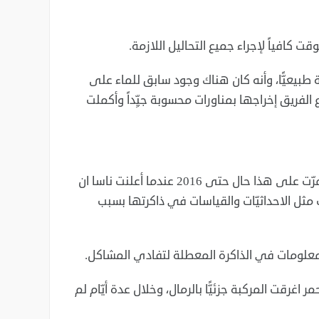
يعيًّا، وأنه كان هناك وجود سابق للماء على
 ان علقت في الرمل لمدة 6 أسابيع عام 2005، إستطاع الفريق إخراجها بمناورات محسوبة جيِّداً وأكملت
استمرت Opportunity بالتنقل بين الحفر وإجراء تحاليل عالية الدقّة واستمرّت على هذا حال حتى 2016 عندما أعلنت ناسا ان
 مثل الاحداثيّات والقياسات في ذاكرتها بسبب
معلومات في الذاكرة المعطلة لتفادي المشاكل.
حمر اغرقت المركبة جزئيًّا بالرمال، وخلال عدة أيّام لم