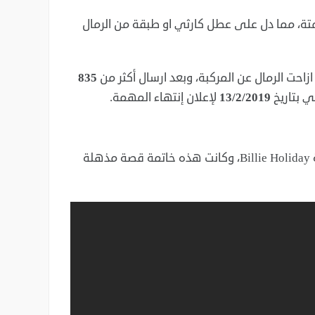
متة، مما دل على عطل كارثي او طبقة من الرمال
ازاحت الرمال عن المركبة، وبعد ارسال أكثر من
835
ي بتاريخ
13/2/2019
لإعلان إنتهاء المهمة.
كان آخر ما أرسلته ناسا الى المركبة أغنية “I’ll Be Seeing You” للمغنية Billie Holiday، وكانت هذه خاتمة قصة مذهلة