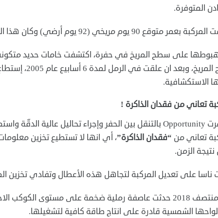
دن المتوفرة.
 متوقع 90 يوم مريخي (92 يوم أرضي) وكان هذا الوقت كافياً لإجراء جميع التحاليل اللازمة.
بوطها على سطح المريخ في حفرة، اكتشفت خامات حديد متكونة طب
سطح المريخ، وبعد
ا الاستكشافية.
بة تعاني من فقدان الذاكرة !
بة تعاني من
“فقدان الذاكرة”
، أي انها لا تستطيع تخزين معلومات
تيجة الزمن.
ناسا على تعديل المركبة لتجاهل هذه الأعطال وتفادي تخزين ال
في منتصف 2018 حدثت عاصفة رملية ضخمة على مستوى الكوكب الا
لواحها الشمسية قادرة على انتاج طاقة كافية لتشغيلها.