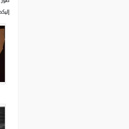
صور ل
إليكم