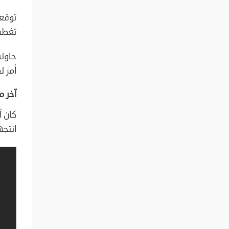
توقعت
تغطي 
حاولت
أمر ل
آخر م
انتجه