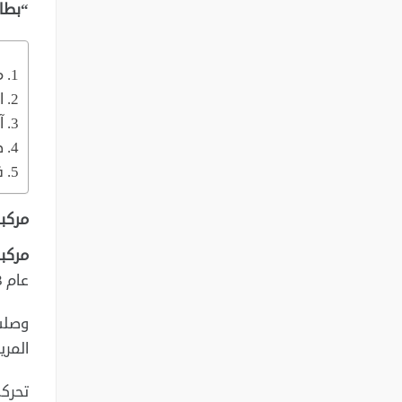
“بطا
م
ا
آ
ص
ف
مركبة
مركبة أو
عام 2003 كجزء من برنامج ناسا لاستكشاف المريخ.
المري