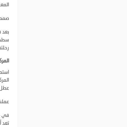
المعا
صممت المركبة بعمر
بعد ه
رحلته
المرك
المرك
عطل ن
عملت 
تعد أ