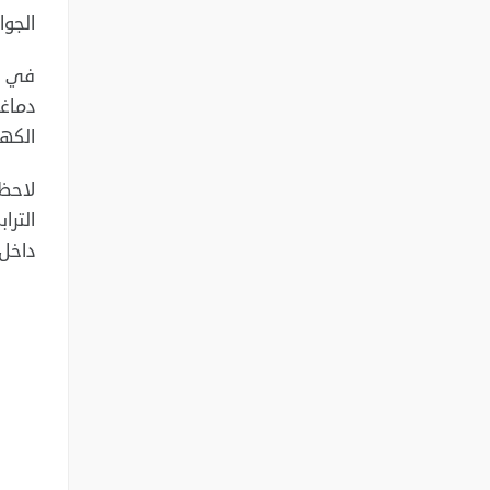
الجوا
في هذ
دماغن
الكهر
لاحظ 
الترا
داخل