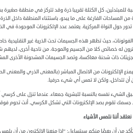
بة للمبتدئين، كل الكتلة تقريبا ذرة وقد تتركز في منطقة صغيرة 
 من المساحات الفارغة على ما يبدو، باستثناء المنطقة داخل الذرة 
تدور حول النواة المركزية. يعتمد عدد الإلكترونات الموجودة في ال
لفوتونات، حيث تظهر هذه الجسيمات تحت الذرية غير التقليدية خاص
ترون له خصائص كلا من الجسيم والموجة. من ناحية أخرى، لديهم شح
زيئات ذات شحنة معاكسة، وتصد الجسيمات المشحونة الأخرى المش
منع الإلكترونات من الاتصال المباشر (بالمعنى الذري والمعنى ال
أن تتداخل، ولكن لا تمس أي شيء حرفيا.
ق الشيء نفسه بالنسبة للبشرية جمعاء. عندما تنزل على كرسي أو 
جسمك تقوم بصد الإلكترونات التي تشكل الكرسي. أنت تحوم فوق
 نعتقد أننا نلمس الأشياء
تأكد من أن بعضًا منكم سيتساءل: “إذا منعنا الإلكترون من أن يلمس 