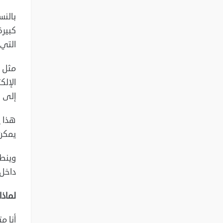
بالنس
كبيرة
التي 
مثل ا
الإلك
إلى ج
هذا ي
يمكن 
وينطب
داخل 
لماذا
أنا م