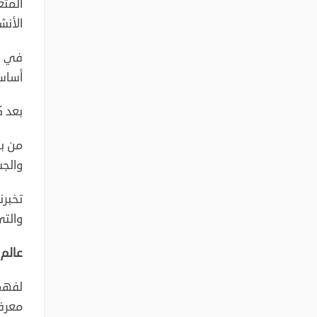
المتع
الأنش
في ال
أساسي
بعد ك
من بي
والجس
تخبرن
والتي
عالم 
لفهم 
معرفة