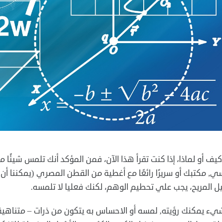
يف أو لماذا، إذا كنت تقرأ هذا الآن، فمن المؤكد أنك تلمس شيئًا
ي, مكتبك أو سريرًا رائعًا مع أغطية من القطن المصري (يمكننا أن 
ل المريح، يجب علي تحطيم الوهم، لكنك فعليا لا تلمسه.
ء يمكنك رؤيته, لمسه أو الاحساس به يتكون من ذرات – متناهية ا