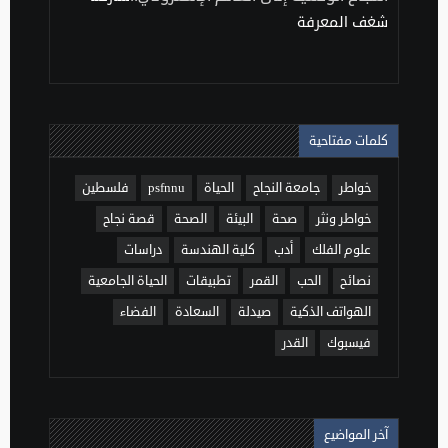
شغف المعرفة
كلمات مفتاحية
خواطر
جامعة النجاح
الحياة
psfnnu
فلسطين
خواطر ونثر
صحة
البيئة
الصحة
قصة نجاح
علوم الفلك
أدب
كلية الهندسة
دراسات
نصائح
الحب
القمر
تطبيقات
الحياة الجامعية
الهواتف الذكية
صيدلة
السعادة
الفضاء
فيسبوك
القدر
آخر المواضيع