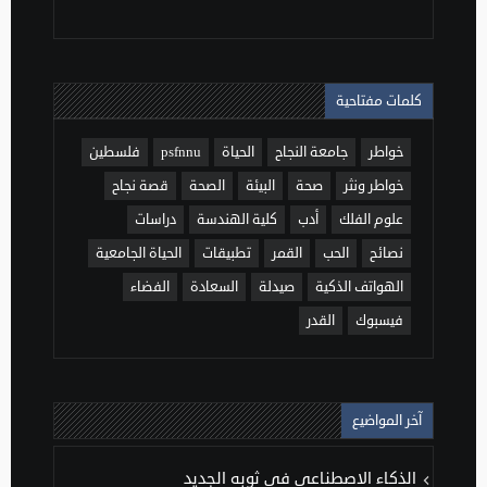
كلمات مفتاحية
خواطر
جامعة النجاح
الحياة
psfnnu
فلسطين
خواطر ونثر
صحة
البيئة
الصحة
قصة نجاح
علوم الفلك
أدب
كلية الهندسة
دراسات
نصائح
الحب
القمر
تطبيقات
الحياة الجامعية
الهواتف الذكية
صيدلة
السعادة
الفضاء
فيسبوك
القدر
آخر المواضيع
الذكاء الاصطناعي في ثوبه الجديد