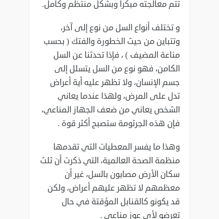
تتم معالجته مبكرا وبشكل منتظم وكامل.‏
و تختلف أنواع السل من نوع إلى آخر،
وتتباين من حيث الخطورة والفتك ( بحسب
‏مناعة المضيف ) ، فإذا تحدثنا عن السل
الكامن، فهو نوع من السل يتسلل إلى
جسم ‏الإنسان، ولا تظهر عليه أية أعراض
تدل على المرض، ولهذا عندما يعاني
الشخص ‏يعاني من ضعف الجهاز المناعي،
فإن هذه الجرثومة ستصبح أكثر قوة .‏
وهذا ما يفسر المعطيات التي تقدمها
منظمة الصحة العالمية، التي ذكرت أن ثلث
سكان ‏الأرض مصابون بالسل، غير أن
معظمهم لا تظهر عليهم أعراض، ولكن
قد يكونو ‏كالقنابل المؤقتة في حال
تعرضو لأي عوزٍ مناعي .‏