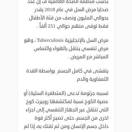
بحسب منظمة الصحة العالمية ف إن عدد
ضحايا مرض السل في عام 2018 يقدر
‏بحوالي المليون ونصف من فئة الأطفال
فقط توفى منهم حوالي 251 ألفاً .‏
مرض السل بالإنجليزية ‏Tuberculosis‏ ، وهو
مرض تنفسي ينتقل بالهواء والتماس
‏المباشر مع المريض .‏
يتفشى في كامل الجسم بواسطة الغدة
اللمفاوية والدم ‏
تسببه جرثومة تدعى (المتطفرة السلية) أو
عصية الكوخ نسبة لمكتشفها روبيرت كوخ
‏التي تنتقل عبر الجهاز التنفسي إلى اجزاء
اخرى من الجسم، حتى تصبح أكثر قوة
‏داخل جسم الإنسان ومن ثم تفتك به، إذا لم