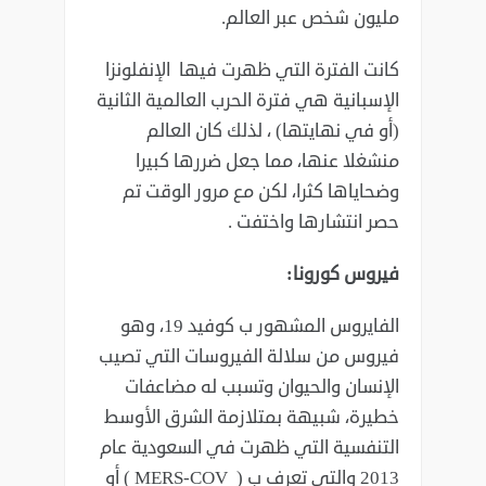
مليون شخص عبر العالم. ‏
كانت الفترة التي ظهرت فيها الإنفلونزا
الإسبانية هي فترة الحرب العالمية الثانية
(أو ‏في نهايتها) ، لذلك كان العالم
منشغلا عنها، مما جعل ضررها كبيرا
وضحاياها كثرا، ‏لكن مع مرور الوقت تم
حصر انتشارها واختفت .‏
فيروس كورونا:‏
الفايروس المشهور ب كوفيد 19، وهو
فيروس من سلالة الفيروسات التي تصيب
‏الإنسان والحيوان وتسبب له مضاعفات
خطيرة، شبيهة بمتلازمة الشرق الأوسط
‏التنفسية التي ظهرت في السعودية عام
2013 والتي تعرف ب ( ‏‎ ( MERS-COV ‎أو