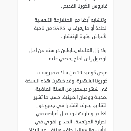
‏فايروس الكورنا القديم .‏
‏ وتتشابه أيضا مع المتلازمة التنفسية
الحادة أو ما يعرف ب ‏SARS ‎‏ من ناحية
‏الأعراض وقوة الإنتشار .‏
‏ ولا زال العلماء يحاولون دراسته من أجل
الوصول إلى لقاح يقضي عليه. ‏
مرض كوفيد 19 من سلالة فيروسات
كورونا الشهيرة، وقد ظهرت هذه النسخة
في ‏شهر ديسمبر من السنة الماضية،
بمدينة ووهان الصينية، حسب ما تشير
التقارير، ‏وعرف انتشارا في جميع دول
العالم، وقاراتها، وتتمثل أعراضه في
الحرارة المرتفعة، ‏الصداع القوي في
الرأس، والسعال الجاف، وينتقل عبر الرذاذ