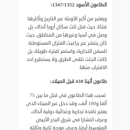
الطاعون الأسود 1347/1352:‏
ويعتبر من أكبر الأوبئة عبر التاريخ وأكثرها
فتكا، حيث قتل ثلث سكان أروبا آنذاك، ‏بل
وصل في آسيا وغيرها من المناطق، حيث
كان ينتشر عبر براغيث الفئران ‏المستوطنة
للسفن التجارية، واستمر لفترة طويلة، بل
كانت الجثث تلقى الطرق ولا ‏يستطيع احد
الاقتراب منها. ‏
طاعون أثينا 430 قبل الميلاد:‏
‏ تسبب هذا الطاعون في قتل ما بين 75
ألفا و100 ألف، وقد دخل عبر الميناء الذي
‏يعتبر نافذة تجارية وغذائية دولية آنذاك،
وعرف انتشارا في شرق البحر الأبيض
‏المتوسط أيضا، وعرف موجة ثانية وثالثة