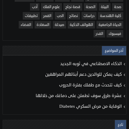
صحة
البيئة
الصحة
قصة نجاح
علوم الفلك
أدب
كلية الهندسة
دراسات
نصائح
الحب
القمر
تطبيقات
الحياة الجامعية
الهواتف الذكية
صيدلة
السعادة
الفضاء
فيسبوك
القدر
آخر المواضيع
الذكاء الاصطناعي في ثوبه الجديد
كيف يمكن للوالدين دعم أبنائهم المراهقين
كيف تتحدث مع طفلك بفترة الحروب
عشرة طرق سوف تطمئن على دماغك من خلالها
الوقاية من مرض السكري Diabetes
تابع