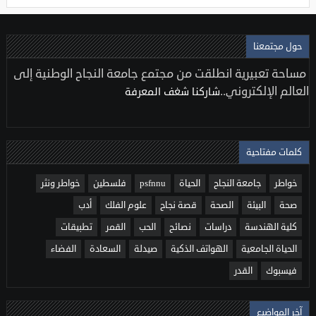
حول مجتمعنا
مساحة تعبيرية انطلقت من مجتمع جامعة النجاح الوطنية إلى
العالم الإلكتروني..
شاركنا شغف المعرفة
كلمات مفتاحية
خواطر
جامعة النجاح
الحياة
psfnnu
فلسطين
خواطر ونثر
صحة
البيئة
الصحة
قصة نجاح
علوم الفلك
أدب
كلية الهندسة
دراسات
نصائح
الحب
القمر
تطبيقات
الحياة الجامعية
الهواتف الذكية
صيدلة
السعادة
الفضاء
فيسبوك
القدر
آخر المواضيع