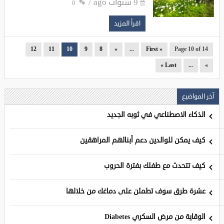
9 سنوات ago
0
اقرأ المزيد
12
11
10
9
8
«
...
« First
Page 10 of 14
Last »
...
»
آخر المواضيع
الذكاء الاصطناعي في ثوبه الجديد
كيف يمكن للوالدين دعم أبنائهم المراهقين
كيف تتحدث مع طفلك بفترة الحروب
عشرة طرق سوف تطمئن على دماغك من خلالها
الوقاية من مرض السكري Diabetes