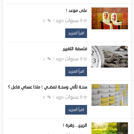
على موعد !
9 سنوات ago
0
اقرأ المزيد
فلسفة التغيير
9 سنوات ago
1
اقرأ المزيد
سنــة تأتي وسنــة تمضــي ! ‏ماذا عساي فاعل ؟
9 سنوات ago
0
اقرأ المزيد
الربيع…زهرة !