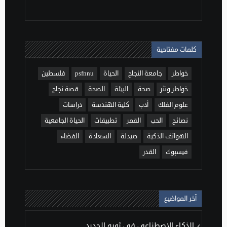
كلمات مفتاحية
خواطر
جامعة النجاح
الحياة
psfnnu
فلسطين
خواطر ونثر
صحة
البيئة
الصحة
قصة نجاح
علوم الفلك
أدب
كلية الهندسة
دراسات
نصائح
الحب
القمر
تطبيقات
الحياة الجامعية
الهواتف الذكية
صيدلة
السعادة
الفضاء
فيسبوك
القدر
آخر المواضيع
الذكاء الاصطناعي في ثوبه الجديد