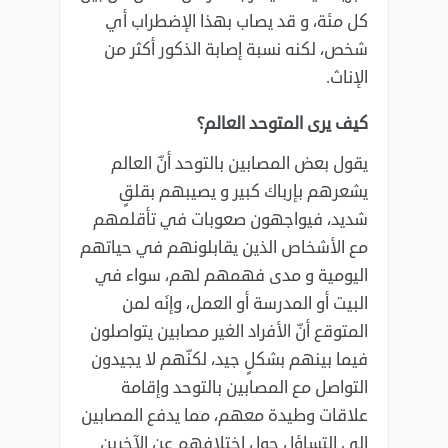
كل مئة، و قد يصاب بهذا الإضطراب أي
‏شخص، لكنه نسبة إصابة الذكور أكثر من
الإناث.‏
كيف يرى المتوحد العالم؟
يقول بعض المصابين بالتوحد أنّ العالم
يشعرهم بإرباك كبير و يصيبهم بقلقٍ
شديد، فيواجهون صعوبات في ‏تأقلمهم
مع الأشخاص الذين يقابلونهم في حياتهم
اليومية و مدى فهمهم لهم، سواء في
البيت أو المدرسة أو ‏العمل، وإنَه لمن
المتوقع أنّ الأفراد الغير مصابين يتواصلون
فيما بينهم بشكلٍ جيد، لكنّهم لا يجيدون
التواصل ‏مع المصابين بالتوحد وإقامة
علاقات وطيدة معهم، مما يدفع المصابين
إلى التساؤل حول اختلافهم عن الآخرين