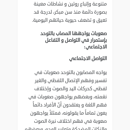
متنوعة ‏وإتباع روتين و نشاطات معينة
بصورة دائمة منذ سن مبكر، لدرجة قد
تعيق و تضعف حيوية حياتهم اليومية.‏
صعوبات يواجهها المصاب بالتوحد
بإستمرار في التواصل و التفاعل
الاجتماعي:‏
‏التواصل الاجتماعي
يواجه المصابون بالتوحد صعوبات في
تفسير وفهم الإتصال اللفظي والغير
لفظي كحركات اليد والصوت ‏وإختلاف
نغمته، وبعضهم يواجهون صعوبات في
فهم اللغة و يعتقدون أنّ الأفراد دائماً
يعون تماماً ما يقولونه، ‏فمثلاً يواجهون
صعوبة في فهم اختلاف نبرة الصوت
والنكات المضحكة وتعابير الوجه، وبعضهم