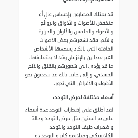
قد يمتلك المصابون بإحساس عالٍ أو
منخفض للأصوات والأذواق والروائح
والأضواء والملمس والألوان ‏والحرارة
والألم، فقد تشعرهم بعض الأصوات
الخافتة التي بالكاد يسمعها الأشخاص
الغير مصابين ‏بالإنزعاج وقد لا يحتملونها،
ما قد يؤدي إلى شعورهم بالقلق والألم
الجسدي، و إلى جانب ذلك قد ينجذبون ‏نحو
الأضواء و الأغراض التي تدور. ‏
أسماء مختلفة لمرض التوحد:‏
لقد أطلق على إضطراب التوحد عدة أسماء
على مر السنين مثل مرض التوحد وحالة
واضطراب طيف التوحد ‏والتوحد
الكلاسيكي ومتلازمة كانر و التوحد ذو