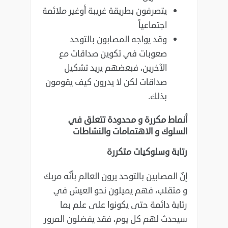
يتصرفون بطريقة غريبة أوغير ملائمة
اجتماعياً
وقد يواجه المصابون بالتوحد
صعوبات في تكوين صداقات مع
الآخرين، فبعضهم يريد تشكيل
صداقات ‏لكن لا يدرون كيف يقومون
بذلك. ‏
أنماط مكررة و محدودة تتعلق في
السلوك و الاهتمامات والنشاطات
رتابة وسلوكيات متكررة ‏
إنّ المصابين بالتوحد يرون العالم بأنّه مربك
و متقلب، فهم يميلون نحو العيش في
رتابة دائمة حتى يكونوا ‏على علم بما
سيحدث لهم كل يوم، فقد يفضلون المرور