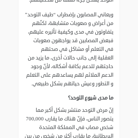
ويعاني المصابون بإضطراب “طيف التوحد”
من أعراض و صعوبات متشابهة، لكنّهم
يتفاوتون في مدى ‏وكيفية تأثيره عليهم،
فبعض المصابين قد يواجهون صعوبات
في التعلم أو مشاكل في صحتهم
العقلية إلى جانب ‏حالات أخرى، ما يزيد من
حاجتهم للدعم بكافة أشكاله، لأنّ وجود
الدعم الملائم لهم يساعدهم على التعلم
و ‏التطور وعيش حياتهم بشكل طبيعي.‏
ما مدى شيوع التوحد؟
إنّ مرض التوحد منتشر بشكل أكبر مما
يتصور الناس، فإنّ هناك ما يقارب 700,000
شخص مصاب في ‏المملكة المتحدة
البريطانية، ما يقارب أكثر من شخص من بين