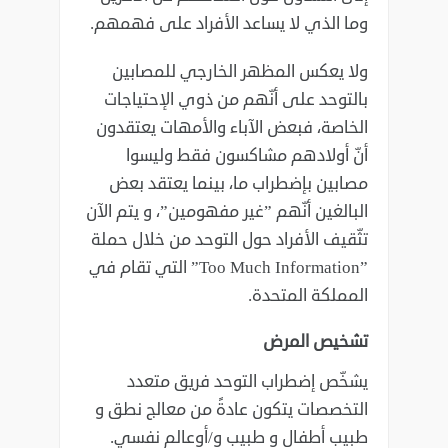
‏وما الذي لا يساعد الأفراد على فهمهم.‏
ولا يعكس المظهر الخارجي للمصابين
بالتوحد على أنّهم من ذوي الإحتياجات
الخاصة، فبعض الآباء ‏والأمهات يعتقدون
أنّ أولادهم مشاكسون فقط وليسوا
مصابين بإضطراب ما، بينما يعتقد بعض
البالغين أنّهم ‏‏”غير مفهومين”، و يتم الآن
تثّقيف الأفراد حول التوحد من خلال حملة
‏Too Much Information”‎‏” التي ‏تقام في
المملكة المتحدة.‏
تشخيص المرض
يشخّص إضطراب التوحد فريق متعدد
التخصصات يتكون عادةً من معالج نطق و
طبيب أطفال و طبيب ‏و/أوعالم نفسي.‏