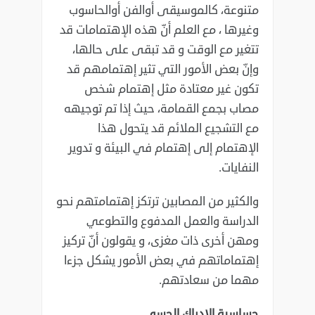
متنوعة، كالموسيقى ‏أوالفن أوالحاسوب
وغيرها ، مع العلم أنّ هذه الإهتمامات قد
تتغير مع الوقت و قد تبقى على حالها،
وإنّ ‏بعض الأمور التي تثير إهتمامهم قد
تكون غير معتادة مثل إهتمام شخص
مصاب بجمع القمامة، حيث إذا ‏تم توجيهه
مع التشجيع الملائم قد يتحول هذا
الإهتمام إلى إهتمام في البيئة و تدوير
النفايات.‏
والكثير من المصابين ترتكز إهتمامتهم نحو
الدراسة والعمل المدفوع والتطوعي
ومهن أخرى ذات مغزى، ‏و يقولون أنّ تركيز
إهتماماتهم في بعض الأمور يشكل جزءا
مهما من سعادتهم. ‏
حساسية الإدراك الحسي