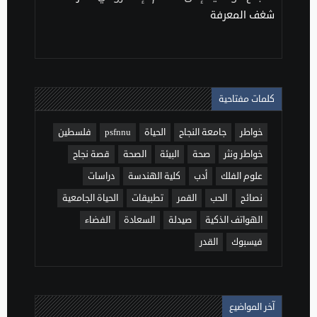
شغف المعرفة
كلمات مفتاحية
خواطر
جامعة النجاح
الحياة
psfnnu
فلسطين
خواطر ونثر
صحة
البيئة
الصحة
قصة نجاح
علوم الفلك
أدب
كلية الهندسة
دراسات
نصائح
الحب
القمر
تطبيقات
الحياة الجامعية
الهواتف الذكية
صيدلة
السعادة
الفضاء
فيسبوك
القدر
آخر المواضيع