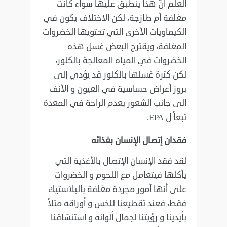
العلم ‏أنّ هذا ينطبق عليها سواء كانت
مغلفة أم طازجة، لكن الاختلاف يكون في
الكيماويات ‏الأخرى التي تحتويها الخضروات
المغلفة، ويقترح البعض غسل هذه
الخضروات في ‏المياه المعالجة بالكلور،
لكن كثرة غسلها بالكلور قد يؤدي إلى
بروز أعراض حساسية ‏في العيون و الأنف
الى جانب الشعور بعدم الراحة في المعدة
تبعاً ل ‏EPA‏.‏
‏فقدان إتصال الإنسان بغذائه
لقد فقد الإنسان الإتصال بالأغذية التي
يأكلها فيتعامل مع اللحوم و الخضروات
على أنها ‏أمور مجردة مغلفة بالبلاستيك
فقط، فعند تقطيعنا للخس و أوراقه مثلاً
بأيدينا و رؤيتنا ‏لجمال ألوانه و استنشاقنا