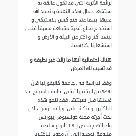
لرائحة الأتربة التي قد تكون عالقة به
نستشعر جمال هذه ‏النعمة و نحمد الله
عليها، بينما عند فتح كيس بلاستيكي و
استخدام قطع أغذية مقطعة ‏مسبقاً فنحن
نبتعد أكثر و أكثر عن البيئة و الأرض و
استشعارنا بكلاهما.‏
‏هناك احتمالية أنها ما زالت غير نظيفة و
قد تسبب لك المرض
وفقا لدراسة في جامعة كاليفورنيا فإنّ
90% من البكتيريا تبقى عالقة بالسبانخ عند
‏غسلها قبل تعبئتها، فقد تنمو هذه
الباكتيريا و تتكاثر على أوراقه، ومن خلال
بحث ‏أجرته مجلة كونسيومر ريبورتس
واجرائهم فحص ل208 أنواع سلطة
متنوعة، توصلوا ‏إلى أنّ وجود الباكتيريا