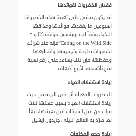
فقدان الخضروات لفوائدها
قد يكون مضى على تعبئة هذه الخضروات
أسبوعين ما يفقدها فوائدها ومذاقها
“Eating on the Wild Side‎فإنه عند شرائك
‏لخضروات طازجة وتجفيفها وتقطيعها
وحفظها، فإن ذلك يساعد على رفع نسبة
منع ‏تأكسدها لأربع أضعاف.‏
‏زيادة استهلاك المياه
للخضروات المعبأة أثر على البيئة من حيث
زيادة استهلاك المياه بسبب غسلها ثلاث
‏مرات من قبل الشركات قبل تعبئتها، تبعاً
لما صرّح به العالم البيئي جايدون ايشيل.‏
‏زيادة حجم المخلفات