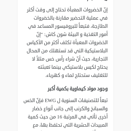
إنّ الخضروات المعبأة تحتاج إلى وقت أكثر
في عملية التحضير مقارنة بالخضروات
‏الطازجة، فتبعاً للبروفيسور المساعد في
أمور التغذية و البيئة شون كاش: “إنّ
‏الخضروات المعبأة تكلف أكثر من الأكياس
البلاستيكية التي قد تستهلك من المحال
‏التجارية، حيث أنّ شراء رأس خس مثلاً لا
يحتاج لكيس بلاستيكي بينما تعبئته
للتغليف ‏ستحتاج لماء و كهرباء.‏
‏وجود مواد كيماوية بكمية أكبر
تبعاً للتصنيفات السنوية ل‎ EWG ‎فإنّ الخس
والسبانخ والكرنب إلى جانب أنواع خضار
‏أخرى تأتي في المرتبة 16 من حيث كمية
المبيدات الحشرية التي تحتفظ بها، مع