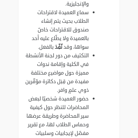
والإنجليزية.
سماع العميدة لاقتراحات
الطلاب بحيث يتم إنشاء
صندوق للاقتراحات خاصّ
بالعميدة ولا يطّلع عليه أحد
سواها، وقد
نُفِّذ
بالفعل.
التكثيف من دور لجنة الأنشطة
في الكلية وإقامة ندوات
مميزة حول مواضيع مختلفة
مفيدة من قِبَل دكاترة موّقّرين
ذوي علمٍ وافر.
حضور العميدة شخصيّا لبعض
المحاضرات للنظر حول كيفية
سير المحاضرة وطريقة عرضها
وحماس الطلاب لها، مع تقرير
مفصّل لإيجابيات وسلبيات