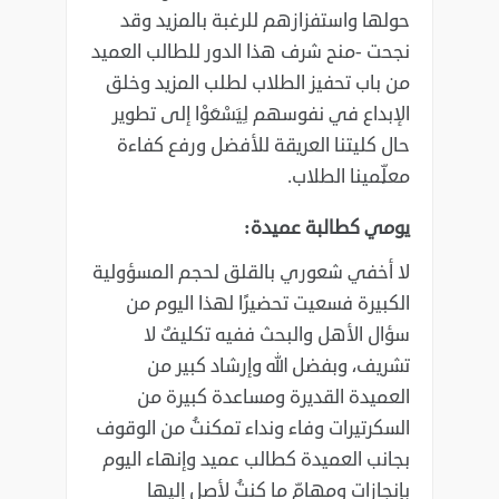
حولها واستفزازهم للرغبة بالمزيد وقد
نجحت -منح شرف هذا الدور للطالب العميد
من باب تحفيز الطلاب لطلب المزيد وخلق
الإبداع في نفوسهم لِيَسْعَوْا إلى تطوير
حال كليتنا العريقة للأفضل ورفع كفاءة
معلِّمينا الطلاب.
يومي كطالبة عميدة:
لا أخفي شعوري بالقلق لحجم المسؤولية
الكبيرة فسعيت تحضيرًا لهذا اليوم من
سؤال الأهل والبحث ففيه تكليفٌ لا
تشريف، وبفضل الله وإرشاد كبير من
العميدة القديرة ومساعدة كبيرة من
السكرتيرات وفاء ونداء تمكنتُ من الوقوف
بجانب العميدة كطالب عميد وإنهاء اليوم
بإنجازاتٍ ومهامّ ما كنتُ لأصل إليها