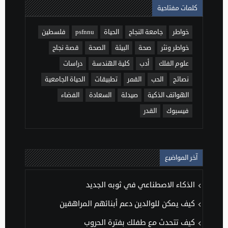
كلمات مفتاحية
خواطر
جامعة النجاح
الحياة
psfnnu
فلسطين
خواطر ونثر
صحة
البيئة
الصحة
قصة نجاح
علوم الفلك
أدب
كلية الهندسة
دراسات
نصائح
الحب
القمر
تطبيقات
الحياة الجامعية
الهواتف الذكية
صيدلة
السعادة
الفضاء
فيسبوك
القدر
آخر المواضيع
الذكاء الاصطناعي في ثوبه الجديد
كيف يمكن للوالدين دعم أبنائهم المراهقين
كيف تتحدث مع طفلك بفترة الحروب