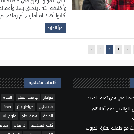
التي تنمو ‏وتترعرع في حاضنة الب
وأخلاقه التي يتخلق بها, وأعماله
أكانوا أهلا, أم أقارب, أم زملاء, 
اقرأ المزيد
»
3
2
1
«
كلمات مفتاحية
اصطناعي في ثوبه الجديد
خواطر
جامعة النجاح
الحياة
فلسطين
خواطر ونثر
صحة
للوالدين دعم أبنائهم
الصحة
قصة نجاح
علوم الفلك
كلية الهندسة
دراسات
نصائح
ث مع طفلك بفترة الحروب