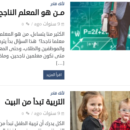
لأنك قادر
مــن هو المعلم الناجح
9 سنوات ago
0
الكثير منا يتساءل، من هو المعلم
معلما ناجحا؟ ‏هذا السؤال بدأ يتر
والموظفين والطلاب، وحتى المعل
متى نكون معلمين ناجحين، وماذا 
[…]
اقرأ المزيد
لأنك قادر
التربية تبدأ من البيت
9 سنوات ago
0
الكل يدرك أن تربية الطفل تبدأ 