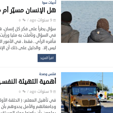
أدبيات سوا
هل الإنسان مسيّر أم م
9 سنوات ago
0
سؤال يطرأ على فكر كل إنسان، ه
في السؤال ‏وتأملت به مليا ورأي
فأقره الرأي ـ فقط ـ في الأمور ‏
ليس إلا. والدليل على ذلك أن الإ
اقرأ المزيد
فتنس وصحة
أهمية التهيئة النفسـ
9 سنوات ago
0
في تأهيل المعلم:‎
وجامعاتهم والأمل يحدوهم بأن ي
يحلمون بأن يكونوا عماد المستقب