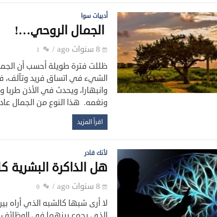
أدبيات سوا
‏ الجمال الروحي…!‏
8 سنوات ago
1
ظللت فترة طويلة أحسب أن الجما
الشيء ‏في اتساق فريد وتآلف، ف
وانبهارا، ويحدث ‏في الأذن طربا 
ونغمه. هذا النوع من ‏الجمال عا
اقرأ المزيد
لأنك قادر
هل الذاكرة البشرية ك
8 سنوات ago
0
لا أرى شبها كالشبه الذي أراه بين 
الذي يجمع ‏بينهما في الوظائف و