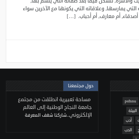
يت والأسرة, لتشكل فيما بعد صفاته التي يتسم بها,
 التي ‏يمارسها, وعلاقاته التي يكونها مع الآخرين سواء
أم أصدقاء, أم معارف, أم أحباب. […]
حول مجتمعنا
مساحة تعبيرية انطلقت من مجتمع
psfnnu
جامعة النجاح الوطنية إلى العالم
البيئة
الإلكتروني..
شاركنا شغف المعرفة
أدب
الحب