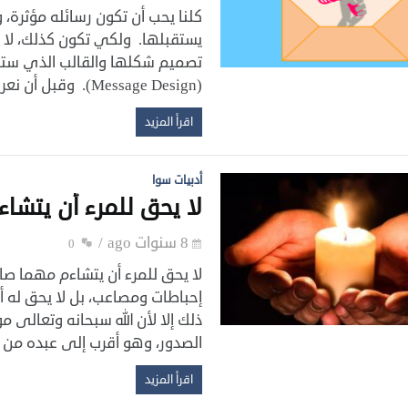
كلنا يحب أن تكون رسائله مؤثرة
يستقبلها. ‏ولكي تكون كذلك، لا 
تصميم شكلها والقالب الذي ‏ستظ
(‏Message Design‏). وقبل أن نعرف كيف نرسل ‏رسالة ناجحة، لا […]
اقرأ المزيد
أدبيات سوا
لا يحق للمرء أن يتشاء
8 سنوات ago
0
لا يحق للمرء أن يتشاءم مهما ص
‏إحباطات ومصاعب، بل لا يحق له 
ذلك ‏إلا لأن الله سبحانه وتعالى 
الصدور، ‏وهو أقرب إلى عبده من 
اقرأ المزيد