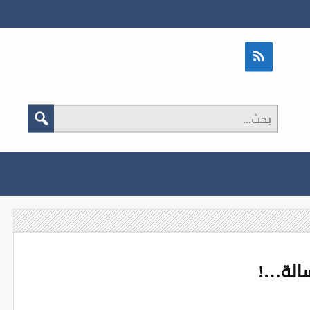
الة…!‏