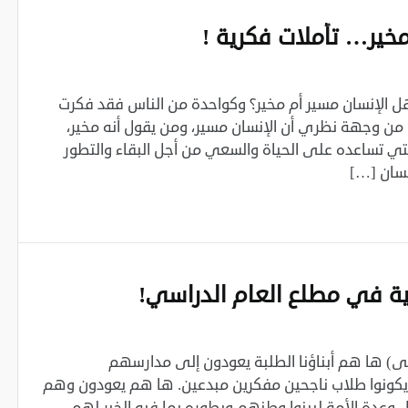
خير… تأملات فكرية !‏
ل الإنسان مسير أم مخير؟ وكواحدة من الناس فقد فكرت
ت من وجهة نظري أن الإنسان مسير، ومن يقول أنه مخير،
التي تساعده على الحياة والسعي من أجل البقاء والتطور
نسان […]
ية في مطلع العام الدراسي!‏
‎‏ ( الحلقة الأولى)‏ ها هم أبناؤنا الطلبة يعودون إلى مدارسهم
كونوا طلاب ناجحين مفكرين ‏مبدعين. ها هم يعودون وهم
ل وعدة الأمة ليبنوا وطنهم ويطوره بما فيه الخير لهم